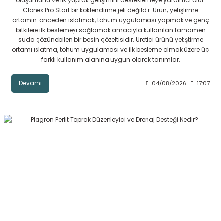
oluşumunu ve ilk yaprak gelişimini desteklemeye yardımcı olur.
Clonex Pro Start bir köklendirme jeli değildir. Ürün; yetiştirme
ortamını önceden ıslatmak, tohum uygulaması yapmak ve genç
bitkilere ilk beslemeyi sağlamak amacıyla kullanılan tamamen
suda çözünebilen bir besin çözeltisidir. Üretici ürünü yetiştirme
ortamı ıslatma, tohum uygulaması ve ilk besleme olmak üzere üç
farklı kullanım alanına uygun olarak tanımlar.
Devamı
04/08/2026
17:07