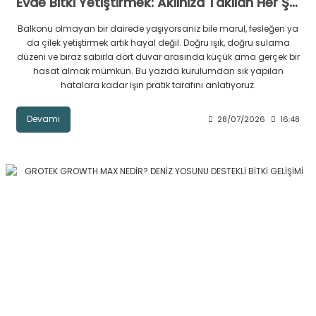
Evde Bitki Yetiştirmek: Aklınıza Takılan Her Şey
Balkonu olmayan bir dairede yaşıyorsanız bile marul, fesleğen ya
da çilek yetiştirmek artık hayal değil. Doğru ışık, doğru sulama
düzeni ve biraz sabırla dört duvar arasında küçük ama gerçek bir
hasat almak mümkün. Bu yazıda kurulumdan sık yapılan
hatalara kadar işin pratik tarafını anlatıyoruz.
Devamı
28/07/2026
16:48