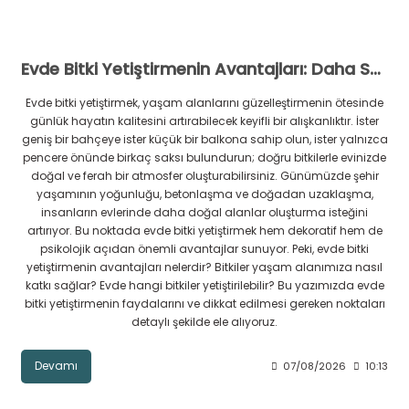
Evde Bitki Yetiştirmenin Avantajları: Daha Sağlıklı ve Huzurlu Bir Yaşam Alanı
Evde bitki yetiştirmek, yaşam alanlarını güzelleştirmenin ötesinde
günlük hayatın kalitesini artırabilecek keyifli bir alışkanlıktır. İster
geniş bir bahçeye ister küçük bir balkona sahip olun, ister yalnızca
pencere önünde birkaç saksı bulundurun; doğru bitkilerle evinizde
doğal ve ferah bir atmosfer oluşturabilirsiniz. Günümüzde şehir
yaşamının yoğunluğu, betonlaşma ve doğadan uzaklaşma,
insanların evlerinde daha doğal alanlar oluşturma isteğini
artırıyor. Bu noktada evde bitki yetiştirmek hem dekoratif hem de
psikolojik açıdan önemli avantajlar sunuyor. Peki, evde bitki
yetiştirmenin avantajları nelerdir? Bitkiler yaşam alanımıza nasıl
katkı sağlar? Evde hangi bitkiler yetiştirilebilir? Bu yazımızda evde
bitki yetiştirmenin faydalarını ve dikkat edilmesi gereken noktaları
detaylı şekilde ele alıyoruz.
Devamı
07/08/2026
10:13