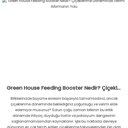
Green House Feeding Booster Nedir? Çiçeklenme Döneminde Verimi Artırmanın Yolu
Bitkilerinizde büyüme evresini başarıyla tamamladınız, ancak
çiçeklenme döneminde beklediğiniz yoğunluğu ve verimi elde
edemiyor musunuz? Sorun çoğu zaman bitkinin bu kritik
dönemde ihtiyaç duyduğu fosfor ve potasyum dengesinin
sağlanamamasından kaynaklanır. İşte bu noktada devreye
dünyanın en çok tercih edilen çiçeklenme takviyelerinden biri olan