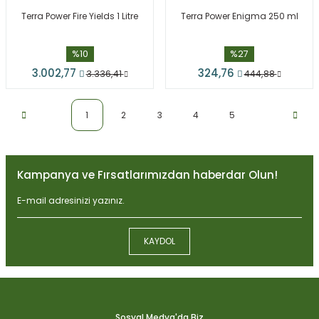
Terra Power Fire Yields 1 Litre
Terra Power Enigma 250 ml
%10
%27
3.002,77
324,76
3.336,41
444,88
1
2
3
4
5
Kampanya ve Fırsatlarımızdan haberdar Olun!
KAYDOL
Sosyal Medya'da Biz