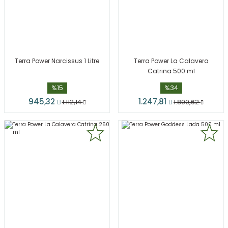
Terra Power Narcissus 1 Litre
Terra Power La Calavera
Catrina 500 ml
%15
%34
945,32
1.247,81
1.112,14
1.890,62