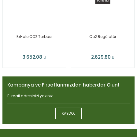
TÜKENDİ
ExHale CO2 Torbası
Co2 Regülatör
3.652,08
2.629,80
Kampanya ve Fırsatlarımızdan haberdar Olun!
KAYDOL