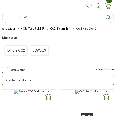
Anasayfa
• ÇEŞİTLİ ÜRÜNLER
Co2 Sistemleri
Co2 Regülatör
Markalar
ExHale CO2
UDWELLS
Toplam
2
ürün
Stoktakiler