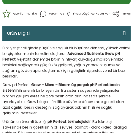
Ürün Bilgisi
Bitki yetiştiriciliğinde güçlü ve sağlıklı bir büyüme dönemi, yüksek verimli
bir çiçeklenmenin temelini oluşturur.
Advanced Nutrients Grow pH
Perfect
, vejetatif dönemde bitkinin ihtiyaç duyduğu makro ve mikro
besinleri sağlayarak güçlü kök gelişimi, yoğun yaprak oluşumu ve
sağlam gövde yapısı oluşturmak için geliştirilmiş profesyonel bir baz
besindir.
Yorum Yaz
Fiyatı Düşünce Haber 
Grow pH Perfect,
Grow – Micro – Bloom üç parçalı pH Perfect besin
sisteminin
önemli bir bileşenidir. Bu sistem sayesinde yetiştiriciler
bitkinin gelişim evresine göre besin oranlarını hassas şekilde
ayarlayabilir. Grow bileşeni özellikle büyüme döneminde gerekli olan
azot ağırlıklı besin desteğini sağlayarak bitkinin hızlı ve sağlıklı
gelişimini destekler.
Ürünün en önemli özelliği
pH Perfect teknolojisidir
. Bu teknoloji
sayesinde besin çözeltisinin pH seviyesi otomatik olarak ideal aralığa
yaklaşır. Böylece çoğu durumda manuel pH ayarlama ihtiyacı