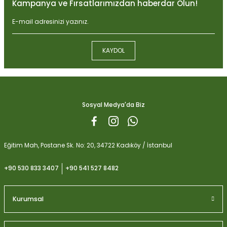
Kampanya ve Fırsatlarımızdan haberdar Olun!
Ürün resmi kalitesiz, bozuk veya görüntülenemiyor.
Ürün açıklamasında eksik bilgiler bulunuyor.
Ürün bilgilerinde hatalar bulunuyor.
KAYDOL
Ürün fiyatı diğer sitelerden daha pahalı.
Biobizz Light Mix 50 litre
Bu ürüne benzer farklı alternatifler olmalı.
1.059,15
Sosyal Medya'da Biz
Gönder
Eğitim Mah, Postane Sk. No: 20, 34722 Kadıköy / İstanbul
+90 530 833 3407
+90 541 527 8482
Kurumsal