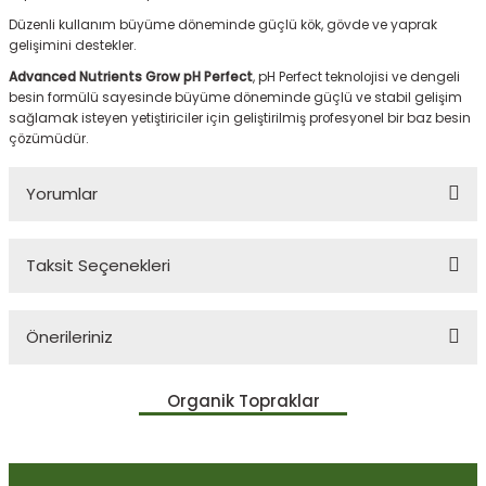
Düzenli kullanım büyüme döneminde güçlü kök, gövde ve yaprak
gelişimini destekler.
Advanced Nutrients Grow pH Perfect
, pH Perfect teknolojisi ve dengeli
besin formülü sayesinde büyüme döneminde güçlü ve stabil gelişim
sağlamak isteyen yetiştiriciler için geliştirilmiş profesyonel bir baz besin
çözümüdür.
Yorumlar
Taksit Seçenekleri
Bu ürüne ilk yorumu siz yapın!
Önerileriniz
Yorum Yaz
Bu ürünün fiyat bilgisi, resim, ürün açıklamalarında ve diğer
Organik Topraklar
konularda yetersiz gördüğünüz noktaları öneri formunu kullanarak
tarafımıza iletebilirsiniz.
Görüş ve önerileriniz için teşekkür ederiz.