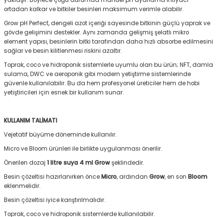
ortadan kalkar ve bitkiler besinleri maksimum verimle alabilir.
Grow pH Perfect, dengeli azot içeriği sayesinde bitkinin güçlü yaprak ve
gövde gelişimini destekler. Aynı zamanda gelişmiş şelatlı mikro
element yapısı, besinlerin bitki tarafından daha hızlı absorbe edilmesini
sağlar ve besin kilitlenmesi riskini azaltır.
Toprak, coco ve hidroponik sistemlerle uyumlu olan bu ürün; NFT, damla
sulama, DWC ve aeroponik gibi modern yetiştirme sistemlerinde
güvenle kullanılabilir. Bu da hem profesyonel üreticiler hem de hobi
yetiştiricileri için esnek bir kullanım sunar.
KULLANIM TALİMATI
Vejetatif büyüme döneminde kullanılır.
Micro ve Bloom ürünleri ile birlikte uygulanması önerilir.
Önerilen dozaj
1 litre suya 4 ml Grow
şeklindedir.
Besin çözeltisi hazırlanırken önce
Micro
, ardından
Grow
, en son
Bloom
eklenmelidir.
Besin çözeltisi iyice karıştırılmalıdır.
Toprak, coco ve hidroponik sistemlerde kullanılabilir.