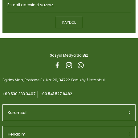
Ürün açıklamasında eksik bilgiler bulunuyor.
Ürün bilgilerinde hatalar bulunuyor.
KAYDOL
Ürün fiyatı diğer sitelerden daha pahalı.
Biobizz Light Mix 50 litre
Bu ürüne benzer farklı alternatifler olmalı.
1.059,15
Sosyal Medya'da Biz
Gönder
Eğitim Mah, Postane Sk. No: 20, 34722 Kadıköy / İstanbul
+90 530 833 3407
+90 541 527 8482
Kurumsal
Hesabım