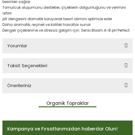
besinleri sağlar
Tomurcuk oluşumunu destekler, çiçeklerin dolgunluğunu ve verimini
artırır
pH dengesini otomatik koruyarak besin alımını optimize eder
Daha aromatik, reçineli ve kaliteli hasatlar sunar
Dengeli çiçeklenme ve stressiz gelişim için: Sensi Bloom A-B pH Perfect.
Yorumlar
Taksit Seçenekleri
Bu ürüne ilk yorumu siz yapın!
Önerileriniz
Yorum Yaz
Bu ürünün fiyat bilgisi, resim, ürün açıklamalarında ve diğer
Organik Topraklar
konularda yetersiz gördüğünüz noktaları öneri formunu kullanarak
tarafımıza iletebilirsiniz.
Görüş ve önerileriniz için teşekkür ederiz.
Kampanya ve Fırsatlarımızdan haberdar Olun!
Ürün resmi kalitesiz, bozuk veya görüntülenemiyor.