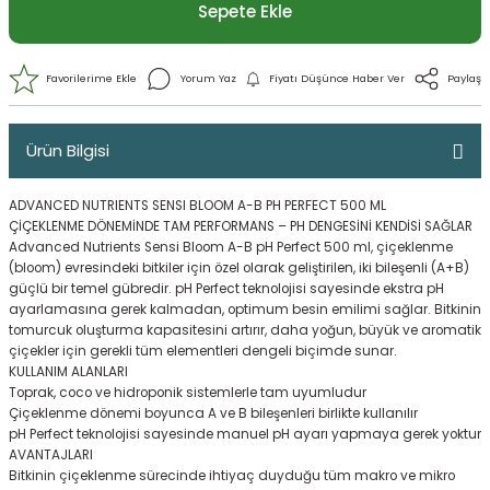
Sepete Ekle
Ürün Bilgisi
ADVANCED NUTRIENTS SENSI BLOOM A-B PH PERFECT 500 ML
ÇİÇEKLENME DÖNEMİNDE TAM PERFORMANS – PH DENGESİNİ KENDİSİ SAĞLAR
Advanced Nutrients Sensi Bloom A-B pH Perfect 500 ml, çiçeklenme
(bloom) evresindeki bitkiler için özel olarak geliştirilen, iki bileşenli (A+B)
güçlü bir temel gübredir. pH Perfect teknolojisi sayesinde ekstra pH
ayarlamasına gerek kalmadan, optimum besin emilimi sağlar. Bitkinin
tomurcuk oluşturma kapasitesini artırır, daha yoğun, büyük ve aromatik
Yorum Yaz
Fiyatı Düşünce Haber 
çiçekler için gerekli tüm elementleri dengeli biçimde sunar.
KULLANIM ALANLARI
Toprak, coco ve hidroponik sistemlerle tam uyumludur
Çiçeklenme dönemi boyunca A ve B bileşenleri birlikte kullanılır
pH Perfect teknolojisi sayesinde manuel pH ayarı yapmaya gerek yoktur
AVANTAJLARI
Bitkinin çiçeklenme sürecinde ihtiyaç duyduğu tüm makro ve mikro