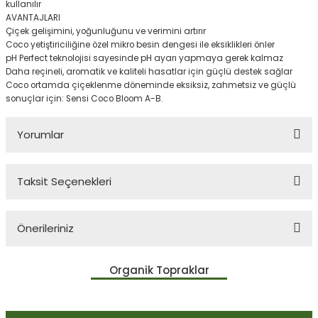
kullanılır
AVANTAJLARI
Çiçek gelişimini, yoğunluğunu ve verimini artırır
Coco yetiştiriciliğine özel mikro besin dengesi ile eksiklikleri önler
pH Perfect teknolojisi sayesinde pH ayarı yapmaya gerek kalmaz
Daha reçineli, aromatik ve kaliteli hasatlar için güçlü destek sağlar
Coco ortamda çiçeklenme döneminde eksiksiz, zahmetsiz ve güçlü
sonuçlar için: Sensi Coco Bloom A-B.
Yorumlar
Taksit Seçenekleri
Bu ürüne ilk yorumu siz yapın!
Önerileriniz
Yorum Yaz
Bu ürünün fiyat bilgisi, resim, ürün açıklamalarında ve diğer
Organik Topraklar
konularda yetersiz gördüğünüz noktaları öneri formunu kullanarak
tarafımıza iletebilirsiniz.
Görüş ve önerileriniz için teşekkür ederiz.