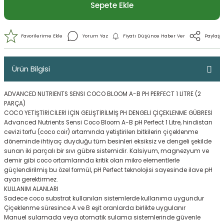
Sepete Ekle
Ürün Bilgisi
ADVANCED NUTRIENTS SENSI COCO BLOOM A-B PH PERFECT 1 LİTRE (2
PARÇA)
COCO YETİŞTİRİCİLERİ İÇİN GELİŞTİRİLMİŞ PH DENGELİ ÇİÇEKLENME GÜBRESİ
Advanced Nutrients Sensi Coco Bloom A-B pH Perfect 1 Litre, hindistan
cevizi torfu (coco coir) ortamında yetiştirilen bitkilerin çiçeklenme
döneminde ihtiyaç duyduğu tüm besinleri eksiksiz ve dengeli şekilde
sunan iki parçalı bir sıvı gübre sistemidir. Kalsiyum, magnezyum ve
Yorum Yaz
Fiyatı Düşünce Haber 
demir gibi coco ortamlarında kritik olan mikro elementlerle
güçlendirilmiş bu özel formül, pH Perfect teknolojisi sayesinde ilave pH
ayarı gerektirmez.
KULLANIM ALANLARI
Sadece coco substrat kullanılan sistemlerde kullanıma uygundur
Çiçeklenme süresince A ve B eşit oranlarda birlikte uygulanır
Manuel sulamada veya otomatik sulama sistemlerinde güvenle