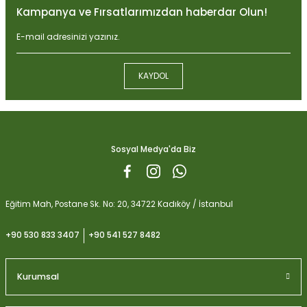
Kampanya ve Fırsatlarımızdan haberdar Olun!
Ürün resmi kalitesiz, bozuk veya görüntülenemiyor.
Ürün açıklamasında eksik bilgiler bulunuyor.
Ürün bilgilerinde hatalar bulunuyor.
KAYDOL
Ürün fiyatı diğer sitelerden daha pahalı.
Biobizz Light Mix 50 litre
Bu ürüne benzer farklı alternatifler olmalı.
1.059,15
Sosyal Medya'da Biz
Gönder
Eğitim Mah, Postane Sk. No: 20, 34722 Kadıköy / İstanbul
+90 530 833 3407
+90 541 527 8482
Kurumsal