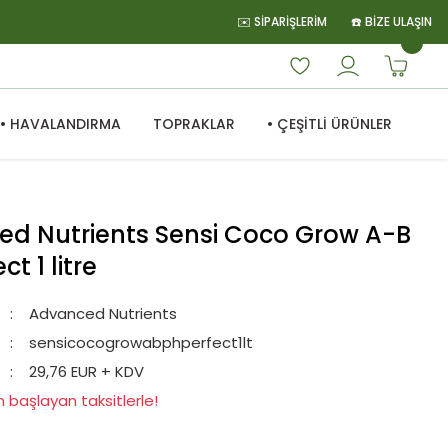
✉️ SİPARİŞLERİM
☎️ BİZE ULAŞIN
• HAVALANDIRMA
TOPRAKLAR
• ÇEŞİTLİ ÜRÜNLER
d Nutrients Sensi Coco Grow A-B
ct 1 litre
Advanced Nutrients
sensicocogrowabphperfect1lt
29,76 EUR + KDV
n başlayan taksitlerle!