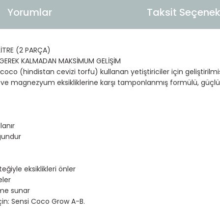
Yorumlar
Taksit Seçenekl
İTRE (2 PARÇA)
A GEREK KALMADAN MAKSİMUM GELİŞİM
 (hindistan cevizi torfu) kullanan yetiştiriciler için geliştirilmiş,
e magnezyum eksikliklerine karşı tamponlanmış formülü, güçlü kök
lanır
gundur
yle eksiklikleri önler
eler
eme sunar
çin: Sensi Coco Grow A-B.