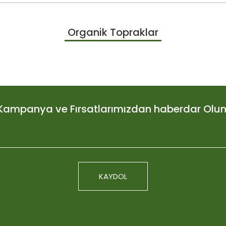
larda yetersiz gördüğünüz noktaları öneri formunu kullanarak tarafımıza
Organik Topraklar
Bu ürüne ilk yorumu siz yapın!
Yorum Yaz
Kampanya ve Fırsatlarımızdan haberdar Olun
KAYDOL
Plagron Light Mi
Gönder
676,3