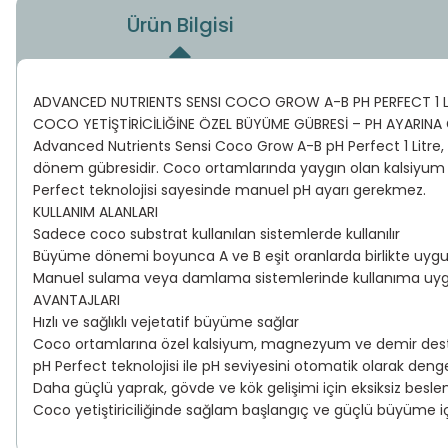
Ürün Bilgisi
ADVANCED NUTRIENTS SENSI COCO GROW A-B PH PERFECT 1 L
COCO YETİŞTİRİCİLİĞİNE ÖZEL BÜYÜME GÜBRESİ – PH AYARIN
Advanced Nutrients Sensi Coco Grow A-B pH Perfect 1 Litre, coco
dönem gübresidir. Coco ortamlarında yaygın olan kalsiyum v
Perfect teknolojisi sayesinde manuel pH ayarı gerekmez.
KULLANIM ALANLARI
Sadece coco substrat kullanılan sistemlerde kullanılır
Büyüme dönemi boyunca A ve B eşit oranlarda birlikte uygu
Manuel sulama veya damlama sistemlerinde kullanıma uy
AVANTAJLARI
Hızlı ve sağlıklı vejetatif büyüme sağlar
Coco ortamlarına özel kalsiyum, magnezyum ve demir desteği
pH Perfect teknolojisi ile pH seviyesini otomatik olarak deng
Daha güçlü yaprak, gövde ve kök gelişimi için eksiksiz besl
Coco yetiştiriciliğinde sağlam başlangıç ve güçlü büyüme i