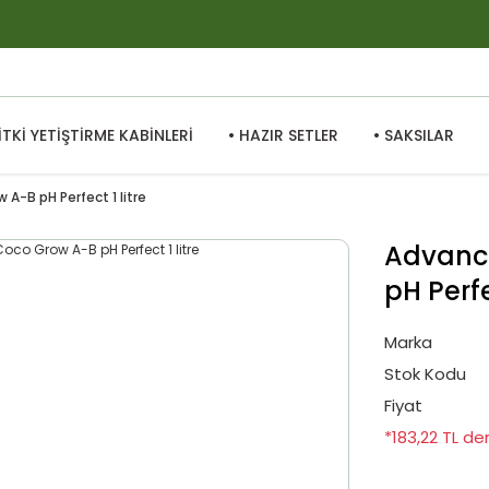
BİTKİ YETİŞTİRME KABİNLERİ
• HAZIR SETLER
• SAKSILAR
A-B pH Perfect 1 litre
Advance
pH Perfe
Marka
Stok Kodu
Fiyat
*183,22 TL de