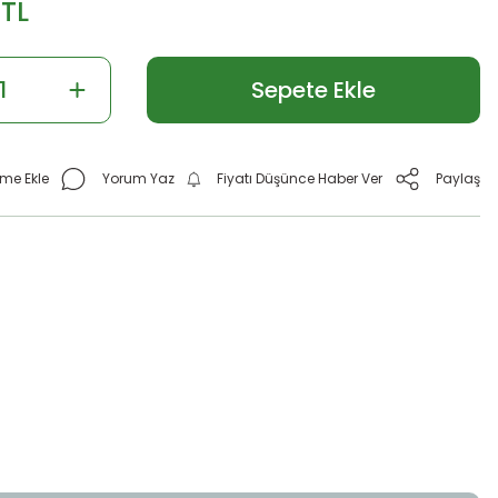
 TL
Sepete Ekle
Yorum Yaz