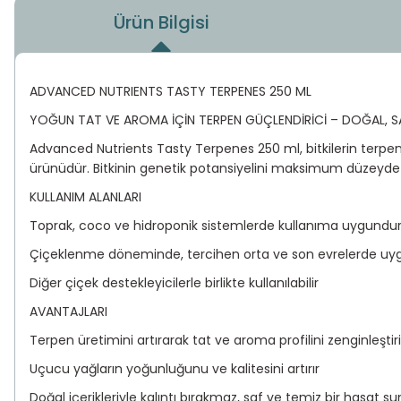
Ürün Bilgisi
ADVANCED NUTRIENTS TASTY TERPENES 250 ML
YOĞUN TAT VE AROMA İÇİN TERPEN GÜÇLENDİRİCİ – DOĞAL, SAF
Advanced Nutrients Tasty Terpenes 250 ml, bitkilerin terpen 
ürünüdür. Bitkinin genetik potansiyelini maksimum düzeyde orta
KULLANIM ALANLARI
Toprak, coco ve hidroponik sistemlerde kullanıma uygundu
Çiçeklenme döneminde, tercihen orta ve son evrelerde uyg
Diğer çiçek destekleyicilerle birlikte kullanılabilir
AVANTAJLARI
Terpen üretimini artırarak tat ve aroma profilini zenginleştiri
Uçucu yağların yoğunluğunu ve kalitesini artırır
Doğal içerikleriyle kalıntı bırakmaz, saf ve temiz bir hasat su