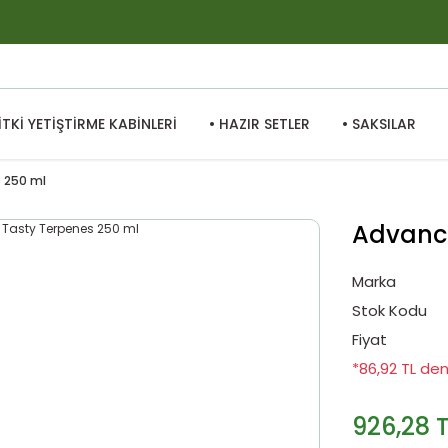
BİTKİ YETİŞTİRME KABİNLERİ
• HAZIR SETLER
• SAKSILAR
 250 ml
Advance
Marka
Stok Kodu
Fiyat
*86,92 TL den
926,28 