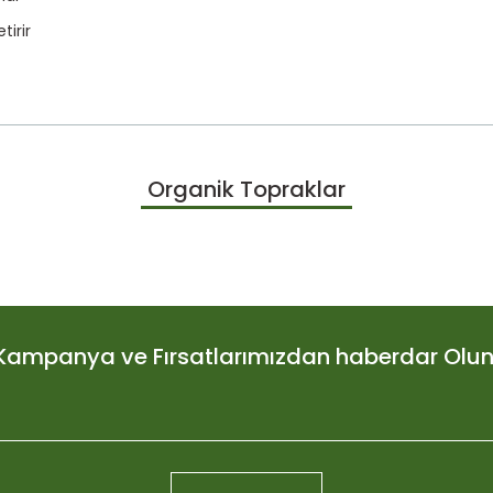
tirir
larda yetersiz gördüğünüz noktaları öneri formunu kullanarak tarafımıza
Organik Topraklar
Bu ürüne ilk yorumu siz yapın!
Yorum Yaz
Kampanya ve Fırsatlarımızdan haberdar Olun