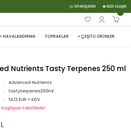
✉️ SİPARİŞLERİM
☎️ BİZE ULAŞIN
• HAVALANDIRMA
TOPRAKLAR
• ÇEŞİTLİ ÜRÜNLER
d Nutrients Tasty Terpenes 250 ml
Advanced Nutrients
tastyterpenes250ml
14,12 EUR + KDV
 başlayan taksitlerle!
TL