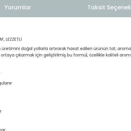
Yorumlar
Taksit Seçenekl
, LEZZETLİ
üretimini doğal yollarla artırarak hasat edilen ürünün tat, aroma 
ya çıkarmak için geliştirilmiş bu formül, özellikle kaliteli aroma 
r
ulanır
r
nar