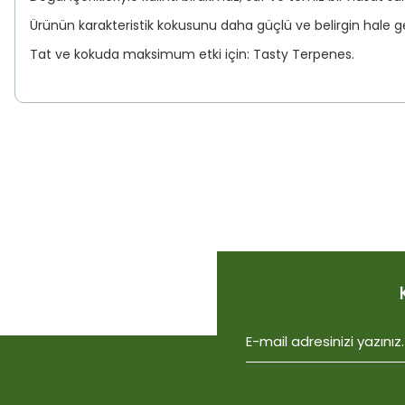
Ürünün karakteristik kokusunu daha güçlü ve belirgin hale ge
Tat ve kokuda maksimum etki için: Tasty Terpenes.
Bu ürünün fiyat bilgisi, resim, ürün açıklamalarında ve diğer konu
Görüş ve önerileriniz için teşekkür ederiz.
Ürün resmi kalitesiz, bozuk veya görüntülenemiyor.
Ürün açıklamasında eksik bilgiler bulunuyor.
Ürün bilgilerinde hatalar bulunuyor.
Ürün fiyatı diğer sitelerden daha pahalı.
Bu ürüne benzer farklı alternatifler olmalı.