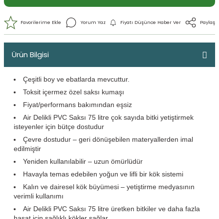
Ürün Bilgisi
Çeşitli boy ve ebatlarda mevcuttur.
Toksit içermez özel saksı kumaşı
Fiyat/performans bakımından eşsiz
Air Delikli PVC Saksı 75 litre çok sayıda bitki yetiştirmek
isteyenler için bütçe dostudur
Yorum Yaz
Fiyatı Düşünce Haber 
Çevre dostudur – geri dönüşebilen materyallerden imal
edilmiştir
Yeniden kullanılabilir – uzun ömürlüdür
Havayla temas edebilen yoğun ve lifli bir kök sistemi
Kalın ve dairesel kök büyümesi – yetiştirme medyasının
verimli kullanımı
Air Delikli PVC Saksı 75 litre üretken bitkiler ve daha fazla
hasat için sağlıklı kökler sağlar