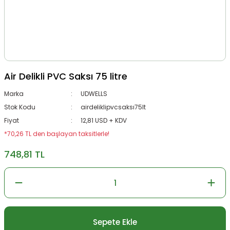
Air Delikli PVC Saksı 75 litre
Marka
UDWELLS
Stok Kodu
airdeliklipvcsaksı75lt
Fiyat
12,81 USD + KDV
*70,26 TL den başlayan taksitlerle!
748,81 TL
Sepete Ekle