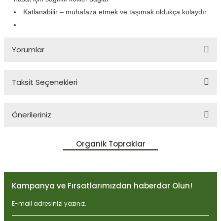
Katlanabilir – muhafaza etmek ve taşımak oldukça kolaydır
Yorumlar
Taksit Seçenekleri
Bu ürüne ilk yorumu siz yapın!
Önerileriniz
Yorum Yaz
Bu ürünün fiyat bilgisi, resim, ürün açıklamalarında ve diğer
Organik Topraklar
konularda yetersiz gördüğünüz noktaları öneri formunu kullanarak
tarafımıza iletebilirsiniz.
Görüş ve önerileriniz için teşekkür ederiz.
Kampanya ve Fırsatlarımızdan haberdar Olun!
Ürün resmi kalitesiz, bozuk veya görüntülenemiyor.
Ürün açıklamasında eksik bilgiler bulunuyor.