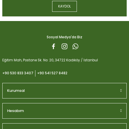
Ürün bilgilerinde hatalar bulunuyor.
KAYDOL
Ürün fiyatı diğer sitelerden daha pahalı.
Biobizz Light Mix 50 litre
Bu ürüne benzer farklı alternatifler olmalı.
1.059,15
Sosyal Medya'da Biz
Gönder
Eğitim Mah, Postane Sk. No: 20, 34722 Kadıköy / İstanbul
+90 530 833 3407
+90 541 527 8482
Kurumsal
Hesabım