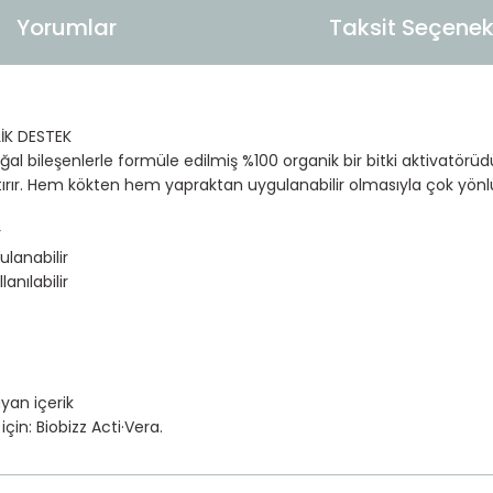
Yorumlar
Taksit Seçenekl
İK DESTEK
al bileşenlerle formüle edilmiş %100 organik bir bitki aktivatörüdür.
artırır. Hem kökten hem yapraktan uygulanabilir olmasıyla çok yönl
r
lanabilir
nılabilir
yan içerik
 için: Biobizz Acti·Vera.