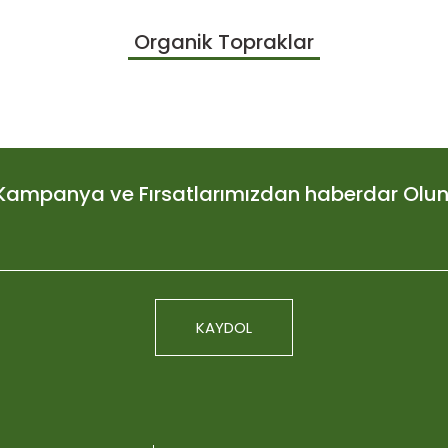
larda yetersiz gördüğünüz noktaları öneri formunu kullanarak tarafımıza
Organik Topraklar
Bu ürüne ilk yorumu siz yapın!
Yorum Yaz
Kampanya ve Fırsatlarımızdan haberdar Olun
KAYDOL
Plagron Light Mi
Gönder
676,3