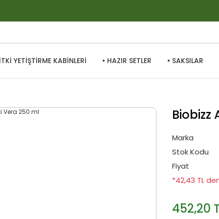
BİTKİ YETİŞTİRME KABİNLERİ
• HAZIR SETLER
• SAKSILAR
Biobizz 
Marka
Stok Kodu
Fiyat
*42,43 TL den
452,20 