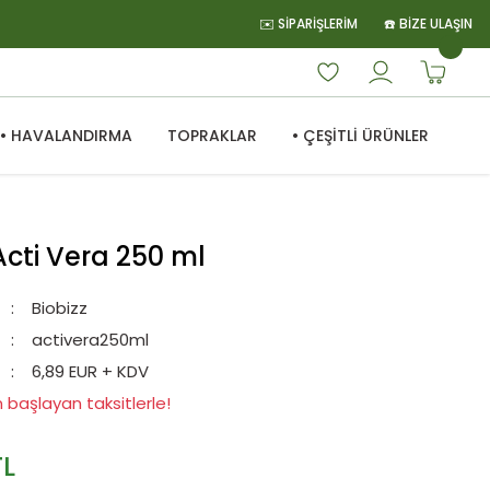
✉️ SİPARİŞLERİM
☎️ BİZE ULAŞIN
• HAVALANDIRMA
TOPRAKLAR
• ÇEŞİTLİ ÜRÜNLER
Acti Vera 250 ml
Biobizz
activera250ml
6,89 EUR + KDV
 başlayan taksitlerle!
TL