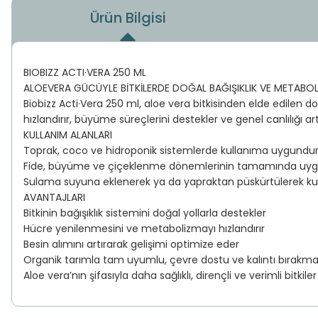
Ürün Bilgisi
BIOBIZZ ACTI·VERA 250 ML
ALOEVERA GÜCÜYLE BİTKİLERDE DOĞAL BAĞIŞIKLIK VE METABOL
Biobizz Acti·Vera 250 ml, aloe vera bitkisinden elde edilen doğ
hızlandırır, büyüme süreçlerini destekler ve genel canlılığı 
KULLANIM ALANLARI
Toprak, coco ve hidroponik sistemlerde kullanıma uygundu
Fide, büyüme ve çiçeklenme dönemlerinin tamamında uygu
Sulama suyuna eklenerek ya da yapraktan püskürtülerek kulla
AVANTAJLARI
Bitkinin bağışıklık sistemini doğal yollarla destekler
Hücre yenilenmesini ve metabolizmayı hızlandırır
Besin alımını artırarak gelişimi optimize eder
Organik tarımla tam uyumlu, çevre dostu ve kalıntı bırakma
Aloe vera’nın şifasıyla daha sağlıklı, dirençli ve verimli bitkiler