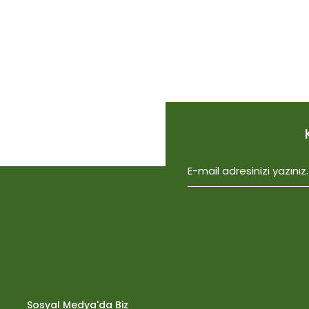
Bu ürünün fiyat bilgisi, resim, ürün açıklamalarında ve diğer konu
Görüş ve önerileriniz için teşekkür ederiz.
Ürün resmi kalitesiz, bozuk veya görüntülenemiyor.
Ürün açıklamasında eksik bilgiler bulunuyor.
Ürün bilgilerinde hatalar bulunuyor.
Ürün fiyatı diğer sitelerden daha pahalı.
Bu ürüne benzer farklı alternatifler olmalı.
Biobizz Light Mix 50 litre
1.059,15
Sosyal Medya'da Biz