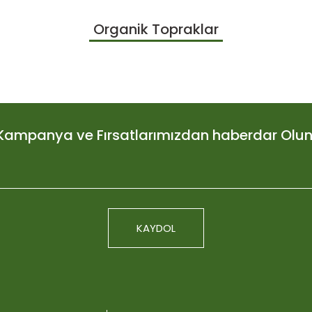
larda yetersiz gördüğünüz noktaları öneri formunu kullanarak tarafımıza
Organik Topraklar
Bu ürüne ilk yorumu siz yapın!
Yorum Yaz
Kampanya ve Fırsatlarımızdan haberdar Olun
KAYDOL
Plagron Light Mi
Gönder
676,3