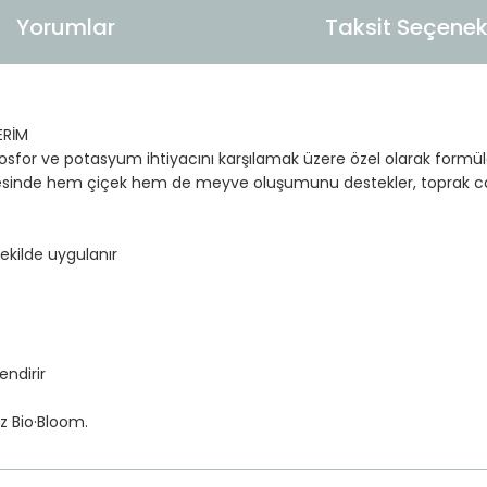
Yorumlar
Taksit Seçenekl
ERİM
 fosfor ve potasyum ihtiyacını karşılamak üzere özel olarak formü
yesinde hem çiçek hem de meyve oluşumunu destekler, toprak canlılığ
ekilde uygulanır
ndirir
zz Bio·Bloom.