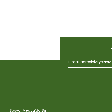
Bu ürünün fiyat bilgisi, resim, ürün açıklamalarında ve diğer konu
Görüş ve önerileriniz için teşekkür ederiz.
Ürün resmi kalitesiz, bozuk veya görüntülenemiyor.
Ürün açıklamasında eksik bilgiler bulunuyor.
Ürün bilgilerinde hatalar bulunuyor.
Ürün fiyatı diğer sitelerden daha pahalı.
Bu ürüne benzer farklı alternatifler olmalı.
Biobizz Light Mix 50 litre
1.059,15
Sosyal Medya'da Biz