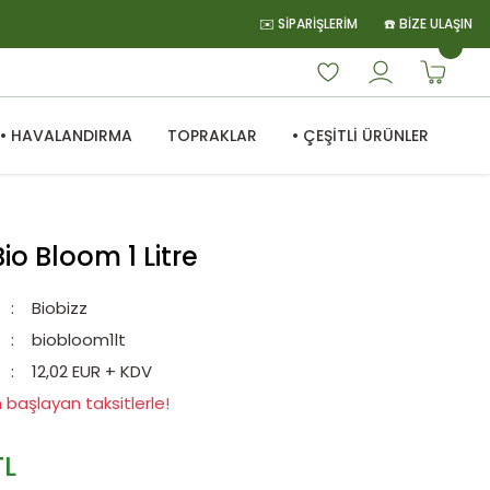
✉️ SİPARİŞLERİM
☎️ BİZE ULAŞIN
• HAVALANDIRMA
TOPRAKLAR
• ÇEŞİTLİ ÜRÜNLER
Bio Bloom 1 Litre
Biobizz
biobloom1lt
12,02 EUR + KDV
 başlayan taksitlerle!
TL