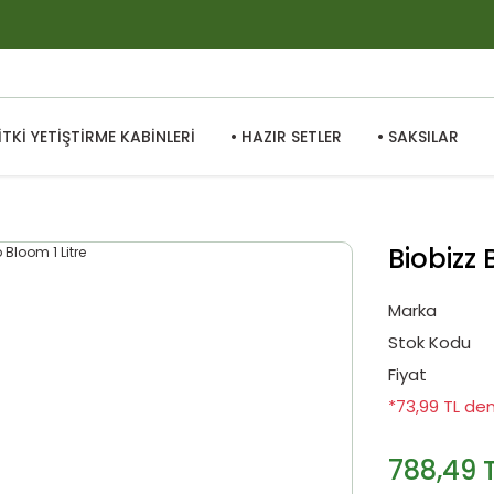
BİTKİ YETİŞTİRME KABİNLERİ
• HAZIR SETLER
• SAKSILAR
Biobizz 
Marka
Stok Kodu
Fiyat
*73,99 TL den
788,49 