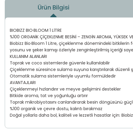
Ürün Bilgisi
BIOBIZZ BIO·BLOOM 1 LİTRE
%100 ORGANİK ÇİÇEKLENME BESİNİ – ZENGİN AROMA, YÜKSEK V
Biobizz Bio·Bloom 1 Litre, çiçeklenme dönemindeki bitkilerin
yosunu ve şeker kamışı özleriyle zenginleştirilmiş içeriği sa
KULLANIM ALANLARI
Toprak ve coco sistemlerde güvenle kullanılabilir
Çiçeklenme süresince sulama suyuna karıştırılarak düzenli ş
Otomatik sulama sistemleriyle uyumlu formüldedir
AVANTAJLARI
Çiçeklenmeyi hızlandırır ve meyve gelişimini destekler
Bitkide aroma, tat ve yoğunluğu artırır
Toprak mikrobiyotasını canlandırarak besin döngüsünü güçle
%100 organik ve çevre dostu, kalıntı bırakmaz
Doğal yollarla daha bol, kaliteli ve lezzetli hasatlar için: Biobi