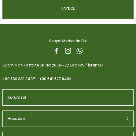
Ürün bilgilerinde hatalar bulunuyor.
KAYDOL
Ürün fiyatı diğer sitelerden daha pahalı.
Biobizz Light Mix 50 litre
Bu ürüne benzer farklı alternatifler olmalı.
1.059,15
Sosyal Medya'da Biz
Gönder
Eğitim Mah, Postane Sk. No: 20, 34722 Kadıköy / İstanbul
+90 530 833 3407
+90 541 527 8482
Kurumsal
Hesabım