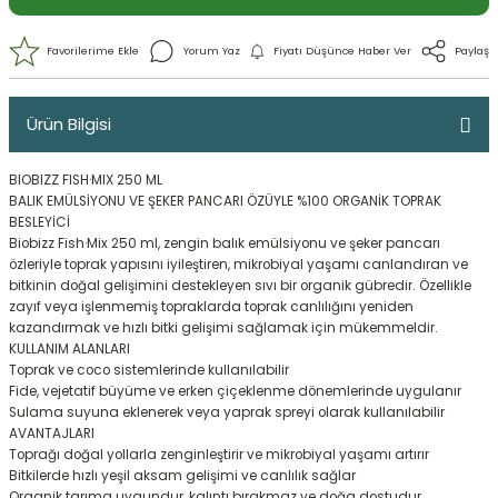
Ürün Bilgisi
BIOBIZZ FISH·MIX 250 ML
BALIK EMÜLSİYONU VE ŞEKER PANCARI ÖZÜYLE %100 ORGANİK TOPRAK
BESLEYİCİ
Biobizz Fish·Mix 250 ml, zengin balık emülsiyonu ve şeker pancarı
özleriyle toprak yapısını iyileştiren, mikrobiyal yaşamı canlandıran ve
bitkinin doğal gelişimini destekleyen sıvı bir organik gübredir. Özellikle
zayıf veya işlenmemiş topraklarda toprak canlılığını yeniden
Yorum Yaz
Fiyatı Düşünce Haber 
kazandırmak ve hızlı bitki gelişimi sağlamak için mükemmeldir.
KULLANIM ALANLARI
Toprak ve coco sistemlerinde kullanılabilir
Fide, vejetatif büyüme ve erken çiçeklenme dönemlerinde uygulanır
Sulama suyuna eklenerek veya yaprak spreyi olarak kullanılabilir
AVANTAJLARI
Toprağı doğal yollarla zenginleştirir ve mikrobiyal yaşamı artırır
Bitkilerde hızlı yeşil aksam gelişimi ve canlılık sağlar
Organik tarıma uygundur, kalıntı bırakmaz ve doğa dostudur