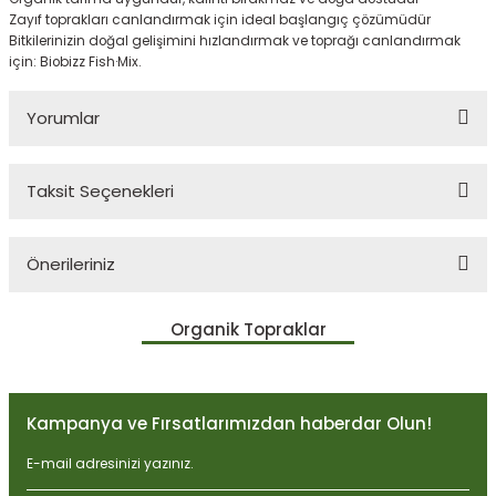
Zayıf toprakları canlandırmak için ideal başlangıç çözümüdür
Bitkilerinizin doğal gelişimini hızlandırmak ve toprağı canlandırmak
için: Biobizz Fish·Mix.
Yorumlar
Taksit Seçenekleri
Bu ürüne ilk yorumu siz yapın!
Önerileriniz
Yorum Yaz
Bu ürünün fiyat bilgisi, resim, ürün açıklamalarında ve diğer
Organik Topraklar
konularda yetersiz gördüğünüz noktaları öneri formunu kullanarak
tarafımıza iletebilirsiniz.
Görüş ve önerileriniz için teşekkür ederiz.
Kampanya ve Fırsatlarımızdan haberdar Olun!
Ürün resmi kalitesiz, bozuk veya görüntülenemiyor.
Ürün açıklamasında eksik bilgiler bulunuyor.