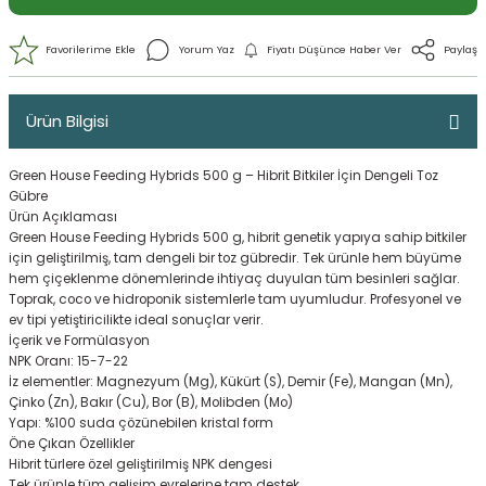
Ürün Bilgisi
Green House Feeding Hybrids 500 g – Hibrit Bitkiler İçin Dengeli Toz
Gübre
Ürün Açıklaması
Green House Feeding Hybrids 500 g, hibrit genetik yapıya sahip bitkiler
için geliştirilmiş, tam dengeli bir toz gübredir. Tek ürünle hem büyüme
hem çiçeklenme dönemlerinde ihtiyaç duyulan tüm besinleri sağlar.
Toprak, coco ve hidroponik sistemlerle tam uyumludur. Profesyonel ve
Yorum Yaz
Fiyatı Düşünce Haber 
ev tipi yetiştiricilikte ideal sonuçlar verir.
İçerik ve Formülasyon
NPK Oranı: 15-7-22
İz elementler: Magnezyum (Mg), Kükürt (S), Demir (Fe), Mangan (Mn),
Çinko (Zn), Bakır (Cu), Bor (B), Molibden (Mo)
Yapı: %100 suda çözünebilen kristal form
Öne Çıkan Özellikler
Hibrit türlere özel geliştirilmiş NPK dengesi
Tek ürünle tüm gelişim evrelerine tam destek