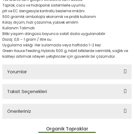
Toprak, coco ve hidroponik sistemlerle uyumlu
pH ve EC dengesiyle kontrollü besleme imkânı
500 gramlık ambalajla ekonomik ve pratik kullanım
Kolay ölçüm, hızlı çözünme, yüksek emilim
Kullanım Talimatı
Bitki yaşam döngüsü boyunca sabit dozla uygulanabilir
Dozaj: 0,5 – 1 gram / litre su
Uygulama sıklığı: Her sulamada veya haftada 1–2 kez
Green House Feeding Hybrids 500 g, hibrit bitkilerde verimlilik, sağlık ve
kaliteyi artırmak isteyen yetiştiriciler için güvenilir bir çözümdür.
Yorumlar
Taksit Seçenekleri
Bu ürüne ilk yorumu siz yapın!
Önerileriniz
Yorum Yaz
Bu ürünün fiyat bilgisi, resim, ürün açıklamalarında ve diğer
Organik Topraklar
konularda yetersiz gördüğünüz noktaları öneri formunu kullanarak