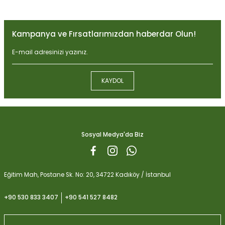
tarafımıza iletebilirsiniz.
Görüş ve önerileriniz için teşekkür ederiz.
Kampanya ve Fırsatlarımızdan haberdar Olun!
Ürün resmi kalitesiz, bozuk veya görüntülenemiyor.
Ürün açıklamasında eksik bilgiler bulunuyor.
Ürün bilgilerinde hatalar bulunuyor.
KAYDOL
Ürün fiyatı diğer sitelerden daha pahalı.
Biobizz Light Mix 50 litre
Bu ürüne benzer farklı alternatifler olmalı.
1.059,15
Sosyal Medya'da Biz
Gönder
Eğitim Mah, Postane Sk. No: 20, 34722 Kadıköy / İstanbul
+90 530 833 3407
+90 541 527 8482