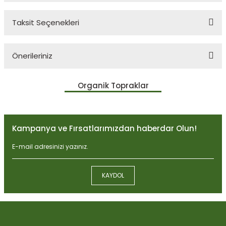
Taksit Seçenekleri
Bu ürüne ilk yorumu siz yapın!
Önerileriniz
Yorum Yaz
Bu ürünün fiyat bilgisi, resim, ürün açıklamalarında ve diğer
Organik Topraklar
konularda yetersiz gördüğünüz noktaları öneri formunu kullanarak
tarafımıza iletebilirsiniz.
Görüş ve önerileriniz için teşekkür ederiz.
Kampanya ve Fırsatlarımızdan haberdar Olun!
Ürün resmi kalitesiz, bozuk veya görüntülenemiyor.
Ürün açıklamasında eksik bilgiler bulunuyor.
Ürün bilgilerinde hatalar bulunuyor.
KAYDOL
Ürün fiyatı diğer sitelerden daha pahalı.
Biobizz Light Mix 50 litre
Bu ürüne benzer farklı alternatifler olmalı.
1.059,15