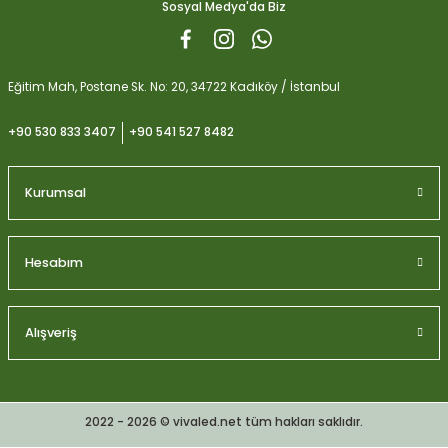
Sosyal Medya'da Biz
Gönder
Eğitim Mah, Postane Sk. No: 20, 34722 Kadıköy / İstanbul
+90 530 833 3407
+90 541 527 8482
Kurumsal
Hesabım
Alışveriş
Plagron Perlit Toprak Düzenleyici ve Drenaj Desteği 10 Litre
2022 - 2026 © vivaled.net tüm hakları saklıdır.