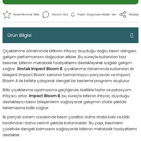
Ürün Bilgisi
Çiçeklenme döneminde bitkinin ihtiyaç duyduğu doğru besin dengesi,
gelişim performansını doğrudan etkiler. Bu süreçte kullanılan baz
besinler, bitkinin metabolik faaliyetlerini destekleyerek sağlıklı gelişim
sağlar.
Grotek Impact Bloom B
, çiçeklenme döneminde kullanılan iki
bileşenli Impact Bloom serisinin tamamlayıcı parçasıdır ve Impact
Bloom A ile birlikte çalışarak dengeli bir besleme programı oluşturur.
Yorum Yaz
Fiyatı Düşünce Haber 
Bitki çiçeklenme aşamasına geçtiğinde özellikle fosfor ve potasyum
ihtiyacı artar.
Impact Bloom B
, bu süreçte bitkinin ihtiyaç duyduğu
destekleyici besin bileşenlerini sağlayarak gelişimin stabil şekilde
ilerlemesine katkı sağlar.
İki parçalı sistem sayesinde besin çözeltisi daha stabil kalır ve bitki
tarafından daha verimli şekilde kullanılabilir. Bu yapı, besinlerin
çözeltide dengeli kalmasını sağlayarak bitkinin metabolik faaliyetlerini
destekler.