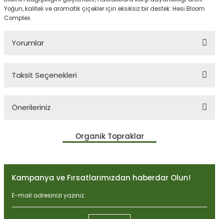
Yoğun, kaliteli ve aromatik çiçekler için eksiksiz bir destek: Hesi Bloom
Complex.
Yorumlar
Taksit Seçenekleri
Bu ürüne ilk yorumu siz yapın!
Önerileriniz
Yorum Yaz
Bu ürünün fiyat bilgisi, resim, ürün açıklamalarında ve diğer
Organik Topraklar
konularda yetersiz gördüğünüz noktaları öneri formunu kullanarak
tarafımıza iletebilirsiniz.
Görüş ve önerileriniz için teşekkür ederiz.
Kampanya ve Fırsatlarımızdan haberdar Olun!
Ürün resmi kalitesiz, bozuk veya görüntülenemiyor.
Ürün açıklamasında eksik bilgiler bulunuyor.
Ürün bilgilerinde hatalar bulunuyor.