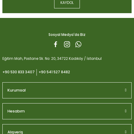
KAYDOL
Ürün fiyatı diğer sitelerden daha pahalı.
Biobizz Light Mix 50 litre
Bu ürüne benzer farklı alternatifler olmalı.
1.059,15
Sosyal Medya'da Biz
Gönder
Eğitim Mah, Postane Sk. No: 20, 34722 Kadıköy / İstanbul
+90 530 833 3407
+90 541 527 8482
Kurumsal
Hesabım
Alışveriş