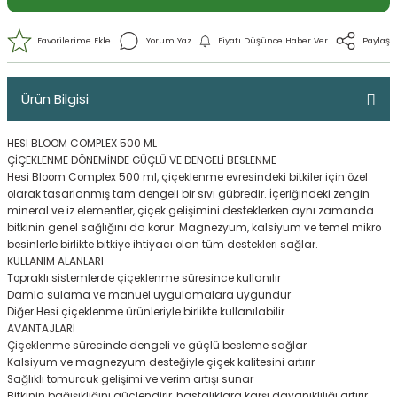
Ürün Bilgisi
HESI BLOOM COMPLEX 500 ML
ÇİÇEKLENME DÖNEMİNDE GÜÇLÜ VE DENGELİ BESLENME
Hesi Bloom Complex 500 ml, çiçeklenme evresindeki bitkiler için özel
olarak tasarlanmış tam dengeli bir sıvı gübredir. İçeriğindeki zengin
mineral ve iz elementler, çiçek gelişimini desteklerken aynı zamanda
bitkinin genel sağlığını da korur. Magnezyum, kalsiyum ve temel mikro
besinlerle birlikte bitkiye ihtiyacı olan tüm destekleri sağlar.
Yorum Yaz
Fiyatı Düşünce Haber 
KULLANIM ALANLARI
Topraklı sistemlerde çiçeklenme süresince kullanılır
Damla sulama ve manuel uygulamalara uygundur
Diğer Hesi çiçeklenme ürünleriyle birlikte kullanılabilir
AVANTAJLARI
Çiçeklenme sürecinde dengeli ve güçlü besleme sağlar
Kalsiyum ve magnezyum desteğiyle çiçek kalitesini artırır
Sağlıklı tomurcuk gelişimi ve verim artışı sunar
Bitkinin bağışıklığını güçlendirir, hastalıklara karşı dayanıklılığı artırır