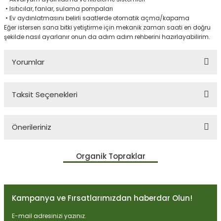
•
Isıtıcılar, fanlar, sulama pompaları
•
Ev aydınlatmasını belirli saatlerde otomatik açma/kapama
Eğer istersen sana bitki yetiştirme için mekanik zaman saati en doğru
şekilde nasıl ayarlanır onun da adım adım rehberini hazırlayabilirim.
Yorumlar
Taksit Seçenekleri
Bu ürüne ilk yorumu siz yapın!
Önerileriniz
Yorum Yaz
Bu ürünün fiyat bilgisi, resim, ürün açıklamalarında ve diğer
Organik Topraklar
konularda yetersiz gördüğünüz noktaları öneri formunu kullanarak
tarafımıza iletebilirsiniz.
Görüş ve önerileriniz için teşekkür ederiz.
Kampanya ve Fırsatlarımızdan haberdar Olun!
Ürün resmi kalitesiz, bozuk veya görüntülenemiyor.
Ürün açıklamasında eksik bilgiler bulunuyor.