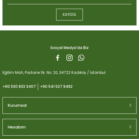
Ürün bilgilerinde hatalar bulunuyor.
KAYDOL
Ürün fiyatı diğer sitelerden daha pahalı.
Biobizz Light Mix 50 litre
Bu ürüne benzer farklı alternatifler olmalı.
1.059,15
Sosyal Medya'da Biz
Gönder
Eğitim Mah, Postane Sk. No: 20, 34722 Kadıköy / İstanbul
+90 530 833 3407
+90 541 527 8482
Kurumsal
Hesabım