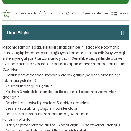
Ürün Bilgisi
Mekanik zaman saati, elektrikli cihazların belirli saatlerde otomatik
olarak açılıp kapanmasını sağlayan, tamamen mekanik (yay ve dişli
sistemiyle çalışan) bir zamanlayıcıdır. Genellikle priz şeklinde olur ve
üzerinde döner bir kadran ile açma/kapama ayar mandalları bulunur.
Özellikleri
•
Elektrik gerektirmeden, mekanik olarak çalışır (sadece cihazın fişe
takılması yeterlidir)
Yorum Yaz
Fiyatı Düşünce Haber 
•
24 saatlik döngüde çalışır
•
Kadran üzerindeki mandallar ile açılma-kapanma zamanları
ayarlanır
•
Dakika hassasiyeti genelde 15 dakika aralıklıdır
•
Sessiz veya tıkırtılı çalışan modeller olabilir
•
Basit ve ekonomik bir zamanlama çözümüdür
Kullanım Alanları
•
Bitki yetiştirme lambaları (ör. 16 saat açık – 8 saat kapalı döngü)
•
Akvaryum aydınlatma ve filtreleme sistemleri