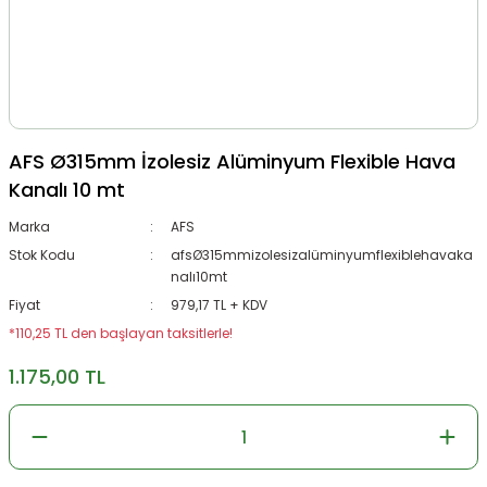
AFS Ø315mm İzolesiz Alüminyum Flexible Hava
Kanalı 10 mt
Marka
AFS
Stok Kodu
afsØ315mmizolesizalüminyumflexiblehavaka
nalı10mt
Fiyat
979,17 TL + KDV
*110,25 TL den başlayan taksitlerle!
1.175,00 TL