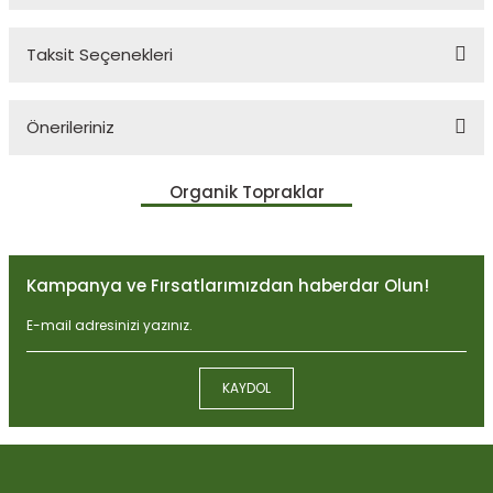
Taksit Seçenekleri
Bu ürüne ilk yorumu siz yapın!
Önerileriniz
Yorum Yaz
Bu ürünün fiyat bilgisi, resim, ürün açıklamalarında ve diğer
Organik Topraklar
konularda yetersiz gördüğünüz noktaları öneri formunu kullanarak
tarafımıza iletebilirsiniz.
Görüş ve önerileriniz için teşekkür ederiz.
Kampanya ve Fırsatlarımızdan haberdar Olun!
Ürün resmi kalitesiz, bozuk veya görüntülenemiyor.
Ürün açıklamasında eksik bilgiler bulunuyor.
Ürün bilgilerinde hatalar bulunuyor.
KAYDOL
Ürün fiyatı diğer sitelerden daha pahalı.
Biobizz Light Mix 50 litre
Bu ürüne benzer farklı alternatifler olmalı.
1.059,15