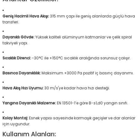
Geniş Hacimli Hava Akışı:
315 mm çapı ile geniş alanlarda güçlü hava
transferi.
Dayanıklı Gövde:
Yüksek kaliteli alüminyum katmanlar ve çelik spiral
takviyeli yapı.
Sıcaklık Direnci:
-30°C ile +150°C sıcaklık aralığında sorunsuz çalışır.
Basınca Dayanıklılık:
Maksimum +3000 Pa pozitif iç basınç dayanımı.
Hava Akış Hızı Uyumu:
30 m/s'ye kadar hava hızı desteği.
Yangına Dayanıklı Malzeme:
EN 13501-1’e göre B-s1,d0 yangın sınıfı.
Kolay Montaj:
Esnek yapısı sayesinde karmaşık geçişler ve dar alanlar
için uygundur.
Kullanım Alanları: