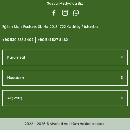
Sosyal Medya'da Biz
Gönder
Eğitim Mah, Postane Sk. No: 20, 34722 Kadıköy / İstanbul
+90 530 833 3407
+90 541 527 8482
Kurumsal
Hesabım
Alışveriş
Plagron Perlit Toprak Düzenleyici ve Drenaj Desteği 10 Litre
2022 - 2026 © vivaled.net tüm hakları saklıdır.