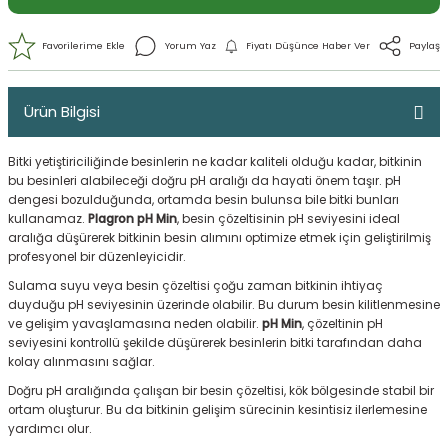
Ürün Bilgisi
Bitki yetiştiriciliğinde besinlerin ne kadar kaliteli olduğu kadar, bitkinin
bu besinleri alabileceği doğru pH aralığı da hayati önem taşır. pH
dengesi bozulduğunda, ortamda besin bulunsa bile bitki bunları
kullanamaz.
Plagron pH Min
, besin çözeltisinin pH seviyesini ideal
aralığa düşürerek bitkinin besin alımını optimize etmek için geliştirilmiş
profesyonel bir düzenleyicidir.
Yorum Yaz
Fiyatı Düşünce Haber 
Sulama suyu veya besin çözeltisi çoğu zaman bitkinin ihtiyaç
duyduğu pH seviyesinin üzerinde olabilir. Bu durum besin kilitlenmesine
ve gelişim yavaşlamasına neden olabilir.
pH Min
, çözeltinin pH
seviyesini kontrollü şekilde düşürerek besinlerin bitki tarafından daha
kolay alınmasını sağlar.
Doğru pH aralığında çalışan bir besin çözeltisi, kök bölgesinde stabil bir
ortam oluşturur. Bu da bitkinin gelişim sürecinin kesintisiz ilerlemesine
yardımcı olur.