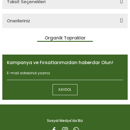
Taksit Seçenekleri
Bu ürüne ilk yorumu siz yapın!
Önerileriniz
Yorum Yaz
Bu ürünün fiyat bilgisi, resim, ürün açıklamalarında ve diğer
Organik Topraklar
konularda yetersiz gördüğünüz noktaları öneri formunu kullanarak
tarafımıza iletebilirsiniz.
Görüş ve önerileriniz için teşekkür ederiz.
Kampanya ve Fırsatlarımızdan haberdar Olun!
Ürün resmi kalitesiz, bozuk veya görüntülenemiyor.
Ürün açıklamasında eksik bilgiler bulunuyor.
Ürün bilgilerinde hatalar bulunuyor.
KAYDOL
Ürün fiyatı diğer sitelerden daha pahalı.
Biobizz Light Mix 50 litre
Bu ürüne benzer farklı alternatifler olmalı.
1.059,15
Sosyal Medya'da Biz