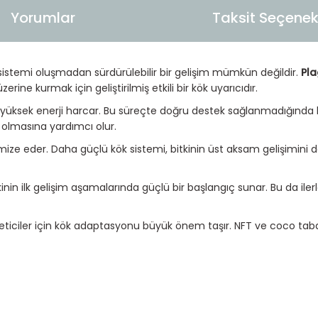
Yorumlar
Taksit Seçenekl
ök sistemi oluşmadan sürdürülebilir bir gelişim mümkün değildir.
Pl
e kurmak için geliştirilmiş etkili bir kök uyarıcıdır.
en yüksek enerji harcar. Bu süreçte doğru destek sağlanmadığında kö
 olmasına yardımcı olur.
mize eder. Daha güçlü kök sistemi, bitkinin üst aksam gelişimini
inin ilk gelişim aşamalarında güçlü bir başlangıç sunar. Bu da iler
an üreticiler için kök adaptasyonu büyük önem taşır. NFT ve coco ta