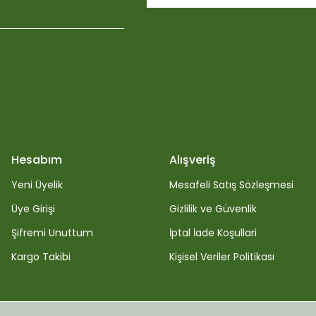
x 25 litre
9
Biobizz Light-Mix Peat Free 20 Litre
Hesabım
Alışveriş
633,74
Yeni Üyelik
Mesafeli Satış Sözleşmesi
Üye Girişi
Gizlilik ve Güvenlik
Şifremi Unuttum
İptal İade Koşullari
Kargo Takibi
Kişisel Veriler Politikası