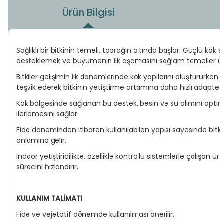
Ürün Bilgisi
Sağlıklı bir bitkinin temeli, toprağın altında başlar. Güçlü k
desteklemek ve büyümenin ilk aşamasını sağlam temeller üzerin
Bitkiler gelişimin ilk dönemlerinde kök yapılarını oluştururk
teşvik ederek bitkinin yetiştirme ortamına daha hızlı adapte
Kök bölgesinde sağlanan bu destek, besin ve su alımını opti
ilerlemesini sağlar.
Fide döneminden itibaren kullanılabilen yapısı sayesinde bitk
anlamına gelir.
Indoor yetiştiricilikte, özellikle kontrollü sistemlerle çalış
sürecini hızlandırır.
KULLANIM TALİMATI
Fide ve vejetatif dönemde kullanılması önerilir.