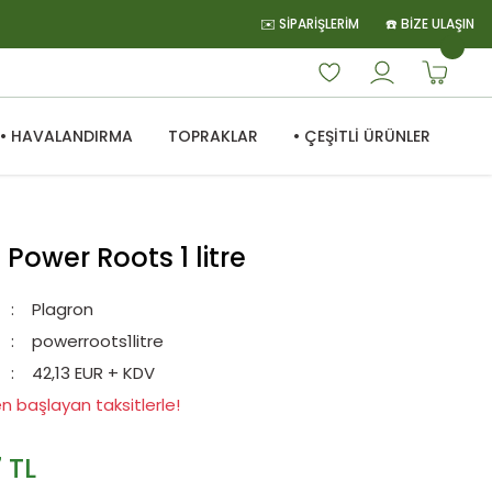
✉️ SİPARİŞLERİM
☎️ BİZE ULAŞIN
• HAVALANDIRMA
TOPRAKLAR
• ÇEŞİTLİ ÜRÜNLER
Power Roots 1 litre
Plagron
powerroots1litre
42,13 EUR + KDV
n başlayan taksitlerle!
 TL