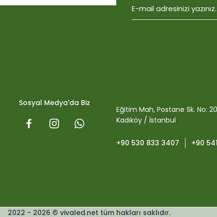
Biobizz Light Mix 50 litre
1.059,15
Sosyal Medya'da Biz
Eğitim Mah, Postane Sk. No: 2
Kadıköy / İstanbul
+90 530 833 3407
+90 54
Plagron Perlit Toprak D
2022 - 2026 © vivaled.net tüm hakları saklıdır.