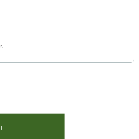
r.
 iletebilirsiniz.
!