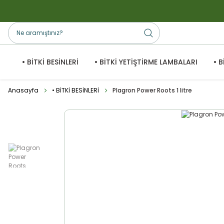
• BİTKİ BESİNLERİ
• BİTKİ YETİŞTİRME LAMBALARI
• 
Anasayfa
• BİTKİ BESİNLERİ
Plagron Power Roots 1 litre