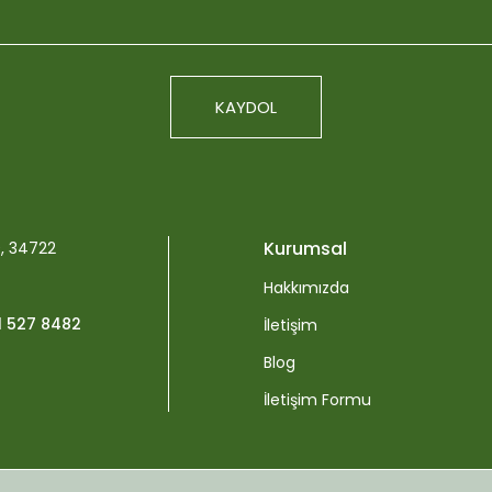
KAYDOL
Plagron Light Mi
Gönder
676,3
Kurumsal
0, 34722
Hakkımızda
1 527 8482
İletişim
Blog
üzenleyici ve Drenaj Desteği 10 Litre
İletişim Formu
498,68