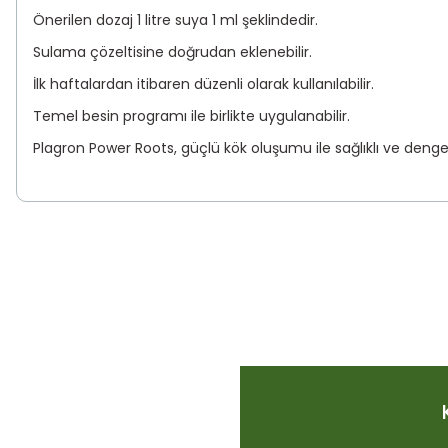
Önerilen dozaj 1 litre suya 1 ml şeklindedir.
Sulama çözeltisine doğrudan eklenebilir.
İlk haftalardan itibaren düzenli olarak kullanılabilir.
Temel besin programı ile birlikte uygulanabilir.
Plagron Power Roots, güçlü kök oluşumu ile sağlıklı ve dengeli 
Bu ürünün fiyat bilgisi, resim, ürün açıklamalarında ve diğer konu
Görüş ve önerileriniz için teşekkür ederiz.
Ürün resmi kalitesiz, bozuk veya görüntülenemiyor.
Ürün açıklamasında eksik bilgiler bulunuyor.
Ürün bilgilerinde hatalar bulunuyor.
Ürün fiyatı diğer sitelerden daha pahalı.
Bu ürüne benzer farklı alternatifler olmalı.