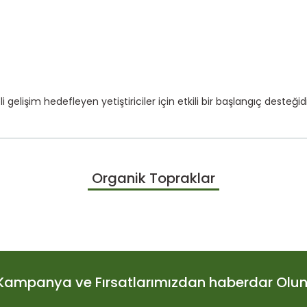
gelişim hedefleyen yetiştiriciler için etkili bir başlangıç desteğidi
larda yetersiz gördüğünüz noktaları öneri formunu kullanarak tarafımıza
Organik Topraklar
Bu ürüne ilk yorumu siz yapın!
Yorum Yaz
Kampanya ve Fırsatlarımızdan haberdar Olun