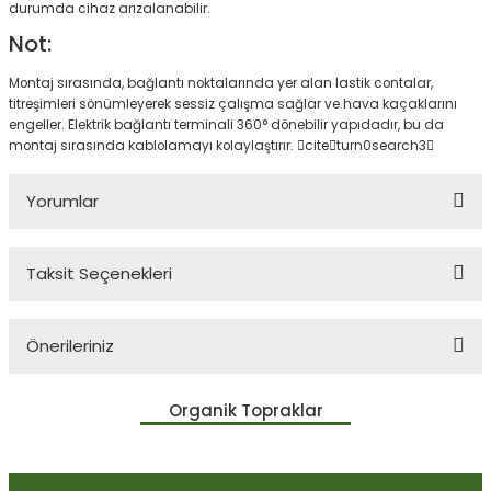
durumda cihaz arızalanabilir.
Not:
Montaj sırasında, bağlantı noktalarında yer alan lastik contalar,
titreşimleri sönümleyerek sessiz çalışma sağlar ve hava kaçaklarını
engeller. Elektrik bağlantı terminali 360° dönebilir yapıdadır, bu da
montaj sırasında kablolamayı kolaylaştırır. citeturn0search3
Yorumlar
Taksit Seçenekleri
Bu ürüne ilk yorumu siz yapın!
Önerileriniz
Yorum Yaz
Bu ürünün fiyat bilgisi, resim, ürün açıklamalarında ve diğer
Organik Topraklar
konularda yetersiz gördüğünüz noktaları öneri formunu kullanarak
tarafımıza iletebilirsiniz.
Görüş ve önerileriniz için teşekkür ederiz.