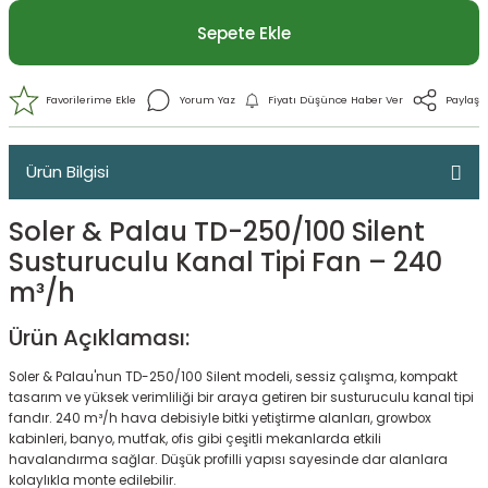
Sepete Ekle
Ürün Bilgisi
Soler & Palau TD-250/100 Silent
Susturuculu Kanal Tipi Fan – 240
m³/h
Ürün Açıklaması:
Yorum Yaz
Fiyatı Düşünce Haber 
Soler & Palau'nun TD-250/100 Silent modeli, sessiz çalışma, kompakt
tasarım ve yüksek verimliliği bir araya getiren bir susturuculu kanal tipi
fandır. 240 m³/h hava debisiyle bitki yetiştirme alanları, growbox
kabinleri, banyo, mutfak, ofis gibi çeşitli mekanlarda etkili
havalandırma sağlar. Düşük profilli yapısı sayesinde dar alanlara
kolaylıkla monte edilebilir.