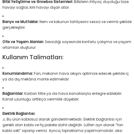
Bitki Yetiştirme ve Growbox Sistemleri:
Bitkilerin ihtiyaç duyduğu taze
havayı sağlar, kirli havayı dışarı atar.
Banyo ve Mutfaklar:
Nem ve kokunun tahliyesini sessiz ve verimli şekilde
gerçekleştirir.
Ofis ve Yaşam Alanları:
Sessizliği sayesinde konforlu çalışma ve yaşam
ortamları oluşturur.
Kullanım Talimatları:
Konumlandırma:
Fan, mekanın hava akışını optimize edecek şekilde iç
ya da dış mekâna monte edilmelidir.
Bağlantılar:
Karbon filtre ya da hava kanallarıyla entegre edilebilir.
Kanal uzunluğu arttıkça verimlilik düşebilir.
Elektrik Bağlantısı:
⚠️ Bu ürün kablosuz olarak gönderilmektedir. Elektrik bağlantısı için
gerekli olan kablo ve fiş pakete dahil değildir. Lütfen ayrı olarak “fan
kablo seti” siparişi veriniz. Ayrıca, topraklama yapılmamalıdır; aksi