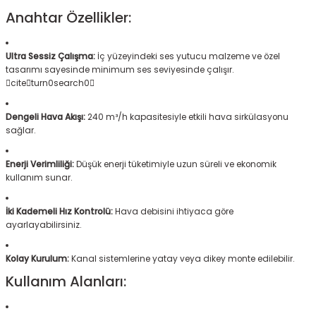
Anahtar Özellikler:
Ultra Sessiz Çalışma:
İç yüzeyindeki ses yutucu malzeme ve özel
tasarımı sayesinde minimum ses seviyesinde çalışır.
citeturn0search0
Dengeli Hava Akışı:
240 m³/h kapasitesiyle etkili hava sirkülasyonu
sağlar.
Enerji Verimliliği:
Düşük enerji tüketimiyle uzun süreli ve ekonomik
kullanım sunar.
İki Kademeli Hız Kontrolü:
Hava debisini ihtiyaca göre
ayarlayabilirsiniz.
Kolay Kurulum:
Kanal sistemlerine yatay veya dikey monte edilebilir.
Kullanım Alanları: