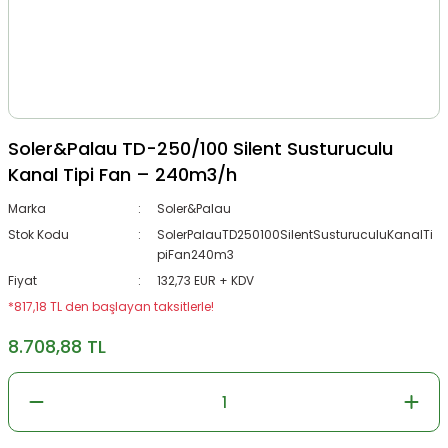
Soler&Palau TD-250/100 Silent Susturuculu
Kanal Tipi Fan – 240m3/h
Marka
Soler&Palau
Stok Kodu
SolerPalauTD250100SilentSusturuculuKanalTi
piFan240m3
Fiyat
132,73 EUR + KDV
*817,18 TL den başlayan taksitlerle!
8.708,88 TL