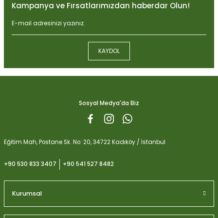
Kampanya ve Fırsatlarımızdan haberdar Olun!
Ürün resmi kalitesiz, bozuk veya görüntülenemiyor.
Ürün açıklamasında eksik bilgiler bulunuyor.
Ürün bilgilerinde hatalar bulunuyor.
KAYDOL
Ürün fiyatı diğer sitelerden daha pahalı.
Biobizz Light Mix 50 litre
Bu ürüne benzer farklı alternatifler olmalı.
1.059,15
Sosyal Medya'da Biz
Gönder
Eğitim Mah, Postane Sk. No: 20, 34722 Kadıköy / İstanbul
+90 530 833 3407
+90 541 527 8482
Kurumsal