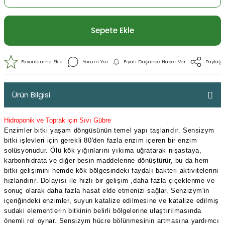
Sepete Ekle
Ürün Bilgisi
Hidroponik ve Toprak için Sıvı Gübre
Enzimler bitki yaşam döngüsünün temel yapı taşlarıdır. Sensizym
bitki işlevleri için gerekli 80'den fazla enzim içeren bir enzim
solüsyonudur. Ölü kök yığınlarını yıkıma uğratarak nişastaya,
karbonhidrata ve diğer besin maddelerine dönüştürür, bu da hem
bitki gelişimini hemde kök bölgesindeki faydalı bakteri aktivitelerini
hızlandırır. Dolayısı ile hızlı bir gelişim ,daha fazla çiçeklenme ve
Yorum Yaz
Fiyatı Düşünce Haber 
sonuç olarak daha fazla hasat elde etmenizi sağlar. Senzizym'in
içeriğindeki enzimler, suyun katalize edilmesine ve katalize edilmiş
sudaki elementlerin bitkinin belirli bölgelerine ulaştırılmasında
önemli rol oynar. Sensizym hücre bölünmesinin artmasına yardımcı