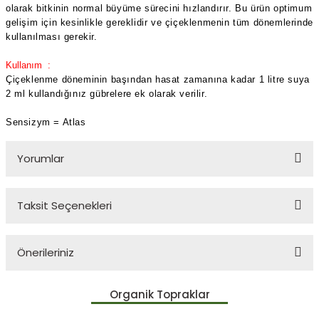
olarak bitkinin normal büyüme sürecini hızlandırır. Bu ürün optimum
gelişim için kesinlikle gereklidir ve çiçeklenmenin tüm dönemlerinde
kullanılması gerekir.
Kullanım :
Çiçeklenme döneminin başından hasat zamanına kadar 1 litre suya
2 ml kullandığınız gübrelere ek olarak verilir.
Sensizym = Atlas
Yorumlar
Taksit Seçenekleri
Bu ürüne ilk yorumu siz yapın!
Önerileriniz
Yorum Yaz
Bu ürünün fiyat bilgisi, resim, ürün açıklamalarında ve diğer
Organik Topraklar
konularda yetersiz gördüğünüz noktaları öneri formunu kullanarak
tarafımıza iletebilirsiniz.