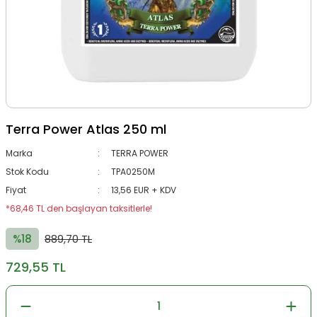
Terra Power Atlas 250 ml
Marka
TERRA POWER
Stok Kodu
TPA0250M
Fiyat
13,56 EUR + KDV
*68,46 TL den başlayan taksitlerle!
%18
889,70 TL
729,55 TL