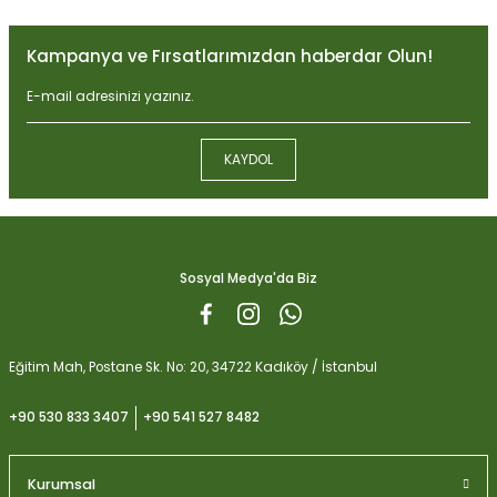
Görüş ve önerileriniz için teşekkür ederiz.
Kampanya ve Fırsatlarımızdan haberdar Olun!
Ürün resmi kalitesiz, bozuk veya görüntülenemiyor.
Ürün açıklamasında eksik bilgiler bulunuyor.
Ürün bilgilerinde hatalar bulunuyor.
KAYDOL
Ürün fiyatı diğer sitelerden daha pahalı.
Biobizz Light Mix 50 litre
Bu ürüne benzer farklı alternatifler olmalı.
1.059,15
Sosyal Medya'da Biz
Gönder
Eğitim Mah, Postane Sk. No: 20, 34722 Kadıköy / İstanbul
+90 530 833 3407
+90 541 527 8482
Kurumsal