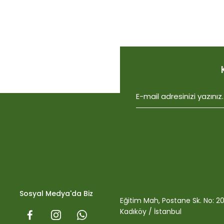
Ürün resmi kalitesiz, bozuk veya görüntülenemiyor.
Ürün açıklamasında eksik bilgiler bulunuyor.
Ürün bilgilerinde hatalar bulunuyor.
Ürün fiyatı diğer sitelerden daha pahalı.
Bu ürüne benzer farklı alternatifler olmalı.
Biobizz Light Mix 50 litre
1.059,15
Sosyal Medya'da Biz
Eğitim Mah, Postane Sk. No: 2
Kadıköy / İstanbul