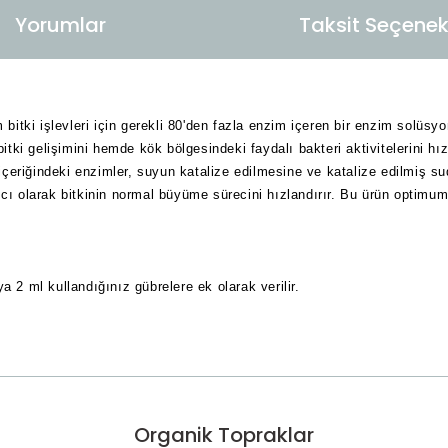
Yorumlar
Taksit Seçenekl
itki işlevleri için gerekli 80'den fazla enzim içeren bir enzim solüsy
ki gelişimini hemde kök bölgesindeki faydalı bakteri aktivitelerini hızl
eriğindeki enzimler, suyun katalize edilmesine ve katalize edilmiş suda
 olarak bitkinin normal büyüme sürecini hızlandırır. Bu ürün optimum 
2 ml kullandığınız gübrelere ek olarak verilir.
larda yetersiz gördüğünüz noktaları öneri formunu kullanarak tarafımıza
Organik Topraklar