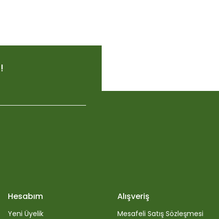
!
x 25 litre
9
Biobizz Light-Mix Peat Free 20 Litre
Hesabım
Alışveriş
633,74
Yeni Üyelik
Mesafeli Satış Sözleşmesi