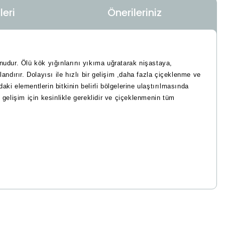
eri
Önerileriniz
onudur. Ölü kök yığınlarını yıkıma uğratarak nişastaya,
andırır. Dolayısı ile hızlı bir gelişim ,daha fazla çiçeklenme ve
ki elementlerin bitkinin belirli bölgelerine ulaştırılmasında
gelişim için kesinlikle gereklidir ve çiçeklenmenin tüm
 iletebilirsiniz.