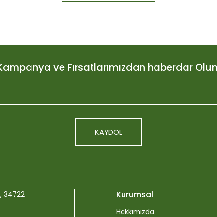
Bu ürüne ilk yorumu siz yapın!
Yorum Yaz
Kampanya ve Fırsatlarımızdan haberdar Olun
KAYDOL
Plagron Light Mi
Gönder
676,3
Kurumsal
0, 34722
Hakkımızda