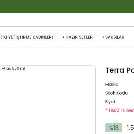
BİTKİ YETİŞTİRME KABİNLERİ
• HAZIR SETLER
• SAKSILAR
Terra P
Marka
Stok Kodu
Fiyat
*119,80 TL de
%18
1.