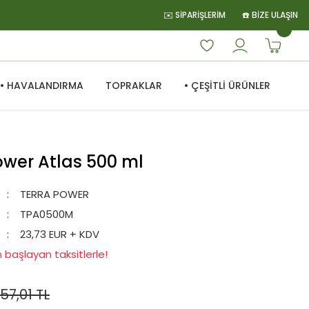
✉️ SİPARİŞLERİM
☎️ BİZE ULAŞIN
• HAVALANDIRMA
TOPRAKLAR
• ÇEŞİTLİ ÜRÜNLER
ower Atlas 500 ml
TERRA POWER
TPA0500M
23,73 EUR + KDV
n başlayan taksitlerle!
557,01 TL