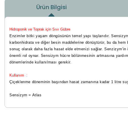
Ürün Bilgisi
Hidroponik ve Toprak için Sıvı Gübre
Enzimler bitki yaşam döngüsünün temel yapı taşlarıdır. Sensizym b
karbonhidrata ve diğer besin maddelerine dönüştürür, bu da hem bit
sonuç olarak daha fazla hasat elde etmenizi sağlar. Senzizym'in iç
önemli rol oynar. Sensizym hücre bölünmesinin artmasına yardımcı
dönemlerinde kullanılması gerekir.
Kullanım :
Çiçeklenme döneminin başından hasat zamanına kadar 1 litre suya 
Sensizym = Atlas
Bu ürünün fiyat bilgisi, resim, ürün açıklamalarında ve diğer konu
Görüş ve önerileriniz için teşekkür ederiz.