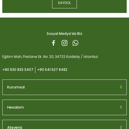
KAYDOL
Ürün fiyatı diğer sitelerden daha pahalı.
Biobizz Light Mix 50 litre
Bu ürüne benzer farklı alternatifler olmalı.
1.059,15
Sosyal Medya'da Biz
Gönder
Eğitim Mah, Postane Sk. No: 20, 34722 Kadıköy / İstanbul
+90 530 833 3407
+90 541 527 8482
Kurumsal
Hesabım
Alışveriş