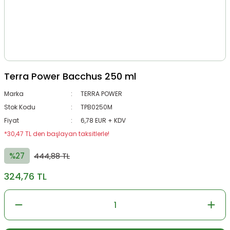
Terra Power Bacchus 250 ml
Marka
TERRA POWER
Stok Kodu
TPB0250M
Fiyat
6,78 EUR + KDV
*30,47 TL den başlayan taksitlerle!
%27
444,88 TL
324,76 TL