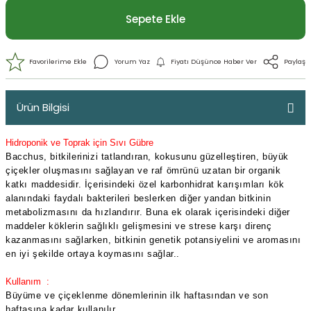
Sepete Ekle
Ürün Bilgisi
Hidroponik ve Toprak için Sıvı Gübre
Bacchus, bitkilerinizi tatlandıran, kokusunu güzelleştiren, büyük
çiçekler oluşmasını sağlayan ve raf ömrünü uzatan bir organik
katkı maddesidir. İçerisindeki özel karbonhidrat karışımları kök
alanındaki faydalı bakterileri beslerken diğer yandan bitkinin
metabolizmasını da hızlandırır. Buna ek olarak içerisindeki diğer
maddeler köklerin sağlıklı gelişmesini ve strese karşı direnç
Yorum Yaz
Fiyatı Düşünce Haber 
kazanmasını sağlarken, bitkinin genetik potansiyelini ve aromasını
en iyi şekilde ortaya koymasını sağlar.
.
Kullanım :
Büyüme ve çiçeklenme dönemlerinin ilk haftasından ve son
haftasına kadar kullanılır.