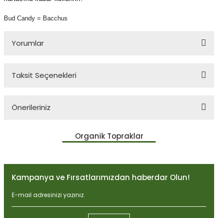
Bud Candy = Bacchus
Yorumlar
Taksit Seçenekleri
Bu ürüne ilk yorumu siz yapın!
Önerileriniz
Yorum Yaz
Bu ürünün fiyat bilgisi, resim, ürün açıklamalarında ve diğer
Organik Topraklar
konularda yetersiz gördüğünüz noktaları öneri formunu kullanarak
tarafımıza iletebilirsiniz.
Görüş ve önerileriniz için teşekkür ederiz.
Kampanya ve Fırsatlarımızdan haberdar Olun!
Ürün resmi kalitesiz, bozuk veya görüntülenemiyor.
Ürün açıklamasında eksik bilgiler bulunuyor.
Ürün bilgilerinde hatalar bulunuyor.