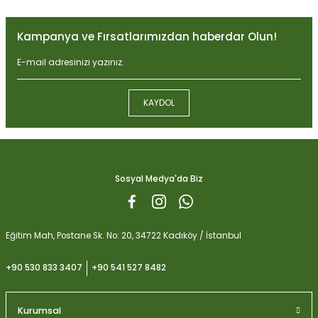
Görüş ve önerileriniz için teşekkür ederiz.
Kampanya ve Fırsatlarımızdan haberdar Olun!
Ürün resmi kalitesiz, bozuk veya görüntülenemiyor.
Ürün açıklamasında eksik bilgiler bulunuyor.
Ürün bilgilerinde hatalar bulunuyor.
KAYDOL
Ürün fiyatı diğer sitelerden daha pahalı.
Biobizz Light Mix 50 litre
Bu ürüne benzer farklı alternatifler olmalı.
1.059,15
Sosyal Medya'da Biz
Gönder
Eğitim Mah, Postane Sk. No: 20, 34722 Kadıköy / İstanbul
+90 530 833 3407
+90 541 527 8482
Kurumsal