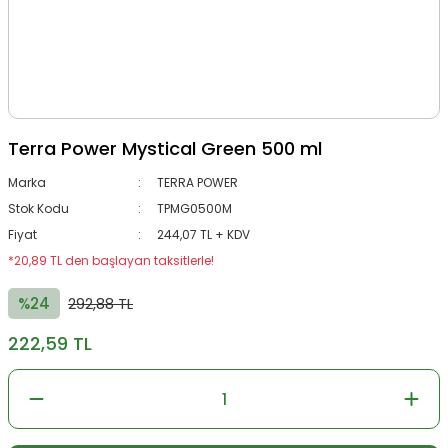
Terra Power Mystical Green 500 ml
Marka
TERRA POWER
Stok Kodu
TPMG0500M
Fiyat
244,07 TL + KDV
*20,89 TL den başlayan taksitlerle!
%24
292,88 TL
222,59 TL