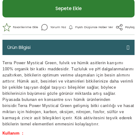
Sepete Ekle
Ürün Bilgisi
Terra Power Mystical Green, fulvik ve hümik asitlerin karışımı
100% organik bir katkı maddesidir. Tuzluluk ve pH dalgalanmalarını
azaltırken, bitkilerin optimum verime ulaşmaları için besin alımını
arttırır. Hümik asit, besinleri ve vitaminleri bitkilerinize daha verimli
bir şekilde taşıyan doğal taşıyıcı bileşikler sağlar, böylece
bitkilerinizin büyümesi gözle görünür miktarda artış sağlar.
Piyasada bulunan en konsantre sıvı hümik ürünlerinden
Yorum Yaz
Fiyatı Düşünce Haber 
birisidir.Terra Power Mystical Green g
elişmiş bitki canlılığı ve hasat
miktarı için hidrojen, karbon, oksijen, nitrojen, fosfor, sülfür ve
karmaşık zincir asit bileşikleri içerir.
Kök aktivitesini teşvik ederek
bitkilerin temel elementleri emmesini kolaylaştırır.
Kullanım :