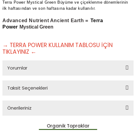
Terra Power Mystical Green Büyüme ve çiçeklenme dönemlerinin
ilk haftasından ve son haftasına kadar kullanılır.
Advanced Nutrient Ancient Earth
=
Terra
Power
Mystical Green
TERRA POWER KULLANIM TABLOSU İÇİN
→
TIKLAYINIZ
←
Yorumlar
Taksit Seçenekleri
Bu ürüne ilk yorumu siz yapın!
Önerileriniz
Yorum Yaz
Bu ürünün fiyat bilgisi, resim, ürün açıklamalarında ve diğer
Organik Topraklar
konularda yetersiz gördüğünüz noktaları öneri formunu kullanarak
tarafımıza iletebilirsiniz.