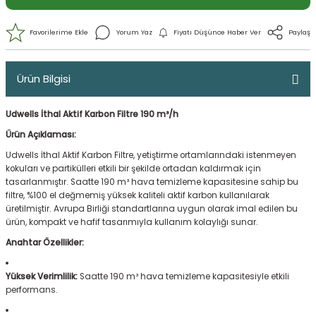
Ürün Bilgisi
Udwells İthal Aktif Karbon Filtre 190 m³/h
Ürün Açıklaması:
Udwells İthal Aktif Karbon Filtre, yetiştirme ortamlarındaki istenmeyen
kokuları ve partikülleri etkili bir şekilde ortadan kaldırmak için
tasarlanmıştır. Saatte 190 m³ hava temizleme kapasitesine sahip bu
filtre, %100 el değmemiş yüksek kaliteli aktif karbon kullanılarak
Yorum Yaz
Fiyatı Düşünce Haber 
üretilmiştir. Avrupa Birliği standartlarına uygun olarak imal edilen bu
ürün, kompakt ve hafif tasarımıyla kullanım kolaylığı sunar.
Anahtar Özellikler:
Yüksek Verimlilik:
Saatte 190 m³ hava temizleme kapasitesiyle etkili
performans.