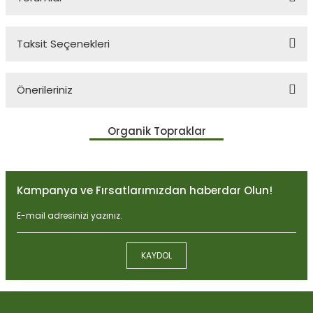
Taksit Seçenekleri
Bu ürüne ilk yorumu siz yapın!
Önerileriniz
Yorum Yaz
Bu ürünün fiyat bilgisi, resim, ürün açıklamalarında ve diğer
Organik Topraklar
konularda yetersiz gördüğünüz noktaları öneri formunu kullanarak
tarafımıza iletebilirsiniz.
Görüş ve önerileriniz için teşekkür ederiz.
Kampanya ve Fırsatlarımızdan haberdar Olun!
Ürün resmi kalitesiz, bozuk veya görüntülenemiyor.
Ürün açıklamasında eksik bilgiler bulunuyor.
Ürün bilgilerinde hatalar bulunuyor.
KAYDOL
Ürün fiyatı diğer sitelerden daha pahalı.
Biobizz Light Mix 50 litre
Bu ürüne benzer farklı alternatifler olmalı.