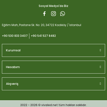
1.059,15
Sosyal Medya'da Biz
Gönder
Eğitim Mah, Postane Sk. No: 20, 34722 Kadıköy / İstanbul
+90 530 833 3407
+90 541 527 8482
Kurumsal
Hesabım
Alışveriş
Plagron Perlit Toprak Düzenleyici ve Drenaj Desteği 10 Litre
2022 - 2026 © vivaled.net tüm hakları saklıdır.